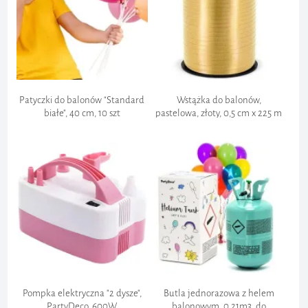
Całe zamówienie:
12,99 zł
Częściowe zamówienie:
200 zł
Patyczki do balonów "Standard
Wstążka do balonów,
Bezpośrednia płatność:
białe", 40 cm, 10 szt
pastelowa, złoty, 0,5 cm x 225 m
Pompka elektryczna "2 dysze",
Butla jednorazowa z helem
PartyDeco, 600W
balonowym, 0,21m3, do