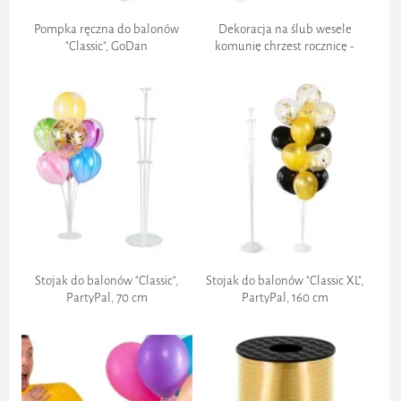
Pompka ręczna do balonów
Dekoracja na ślub wesele
"Classic", GoDan
komunię chrzest rocznicę -
obciążnik do balonów ciężarek
"Piramidka" biała
Koszt zwrotu:
Szybkość:
Wysyłka towaru:
PILNE
Wygoda:
Stojak do balonów "Classic",
Stojak do balonów "Classic XL",
PartyPal, 70 cm
PartyPal, 160 cm