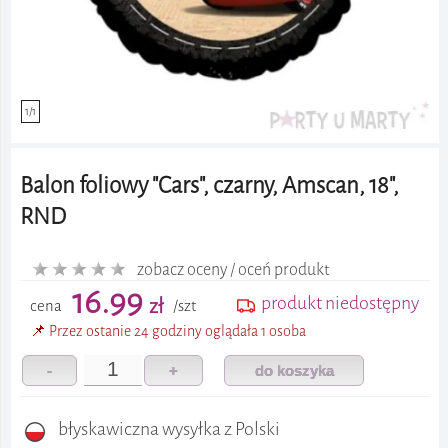
1/1
Balon foliowy "Cars", czarny, Amscan, 18",
RND
zobacz oceny / oceń produkt
16.99
produkt niedostępny
zł
cena
/szt
📌 Przez ostanie 24 godziny oglądała 1 osoba
-
+
do koszyka
błyskawiczna wysyłka z Polski