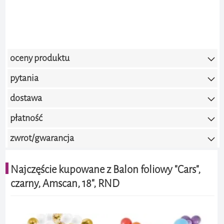
oceny produktu
pytania
0.0 / 5.0
(brak ocen)
dostawa
Dodaj ocenę
płatność
zwrot/gwarancja
Najczęście kupowane z Balon foliowy "Cars",
czarny, Amscan, 18", RND