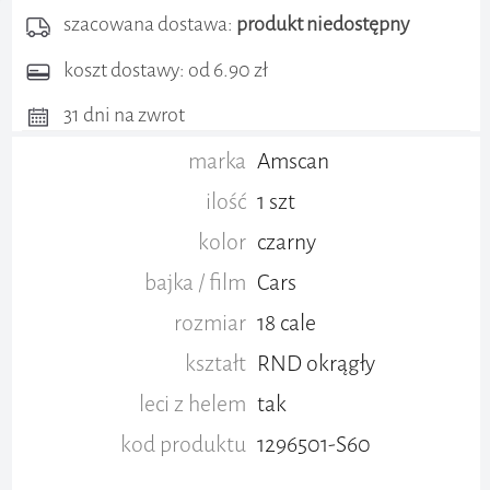
szacowana dostawa:
produkt niedostępny
koszt dostawy: od 6.90 zł
31 dni na zwrot
marka
Amscan
ilość
1 szt
kolor
czarny
bajka / film
Cars
rozmiar
18 cale
kształt
RND okrągły
leci z helem
tak
kod produktu
1296501-S60