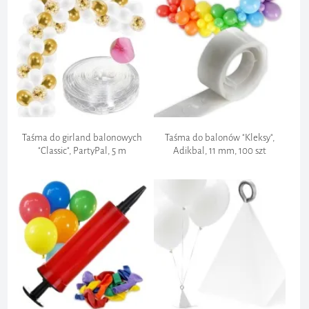
Szyfrowanie Danych:
Taśma do girland balonowych
Taśma do balonów "Kleksy",
"Classic", PartyPal, 5 m
Adikbal, 11 mm, 100 szt
Ochrona przed oszustwami:
Przestrzeganie regulacji:
Zgłoszenie zwrotu: