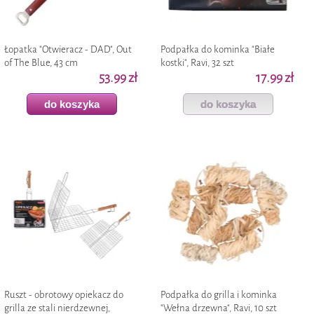
Łopatka "Otwieracz - DAD", Out
Podpałka do kominka "Białe
of The Blue, 43 cm
kostki", Ravi, 32 szt
53.99 zł
17.99 zł
do koszyka
do koszyka
Ruszt - obrotowy opiekacz do
Podpałka do grilla i kominka
grilla ze stali nierdzewnej,
"Wełna drzewna", Ravi, 10 szt