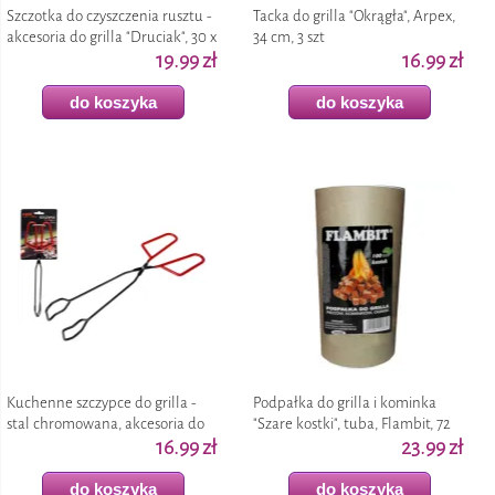
Szczotka do czyszczenia rusztu -
Tacka do grilla "Okrągła", Arpex,
akcesoria do grilla "Druciak", 30 x
34 cm, 3 szt
15 cm
19.99 zł
16.99 zł
do koszyka
do koszyka
Kuchenne szczypce do grilla -
Podpałka do grilla i kominka
stal chromowana, akcesoria do
"Szare kostki", tuba, Flambit, 72
grillowania, 34 x 12 cm
16.99 zł
szt
23.99 zł
do koszyka
do koszyka