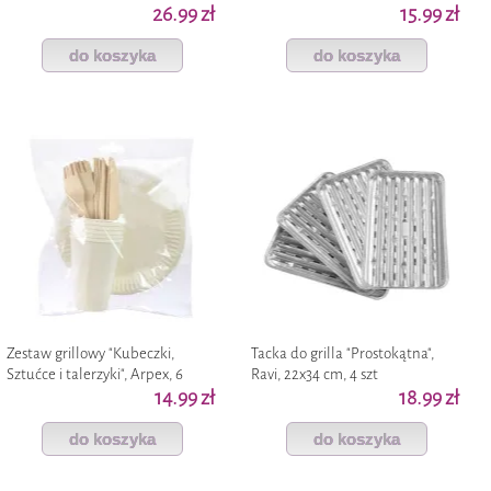
akcesoria do grillowania, 21 x 21
26.99 zł
15.99 zł
cm
do koszyka
do koszyka
Zestaw grillowy "Kubeczki,
Tacka do grilla "Prostokątna",
Sztućce i talerzyki", Arpex, 6
Ravi, 22x34 cm, 4 szt
kompletów
14.99 zł
18.99 zł
do koszyka
do koszyka