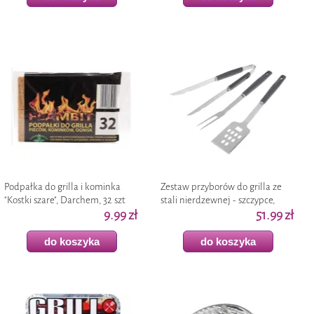
Podpałka do grilla i kominka
Zestaw przyborów do grilla ze
"Kostki szare", Darchem, 32 szt
stali nierdzewnej - szczypce,
9.99 zł
widelec, łopatka, 3 szt
51.99 zł
do koszyka
do koszyka