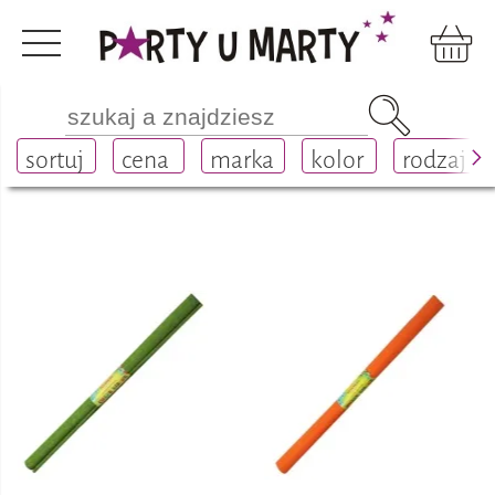
Dom, szkoła, biuro
szkoła i biuro
plastyczne
sortuj
cena
marka
kolor
rodzaj
bibuła