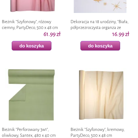
Bieżnik "Szyfonowy", różowy
Dekoracja na 18 urodziny, "Biała,
ciemny, PartyDeco, 500 x 48 cm
półprzezroczysta organza ze
61.99 zł
złotym nadrukiem,, bieżnik na
16.99 zł
stół", 2
do koszyka
do koszyka
Bieżnik "Perforowany 3w1",
Bieżnik "Szyfonowy", kremowy,
oliwkowy, Santex, 480 x 40 cm
PartyDeco, 500 x 48 cm