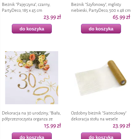
Bieżnik "Pajęczyna", czarny,
Bieżnik "Szyfonowy", mglisty
PartyDeco, 185 x 45 cm
niebieski, PartyDeco, 500 x 48 cm
23.99 zł
65.99 zł
do koszyka
do koszyka
Dekoracja na 30 urodziny, "Biała,
Ozdobny bieżnik "Siateczkowy"
półprzezroczysta organza ze
dekoracja stołu na wesele
złotym nadrukiem,, bieżnik na
15.99 zł
urodziny glamour, złoty, 0,36 x 9
23.99 zł
stół", 2
m
do koszyka
do koszyka