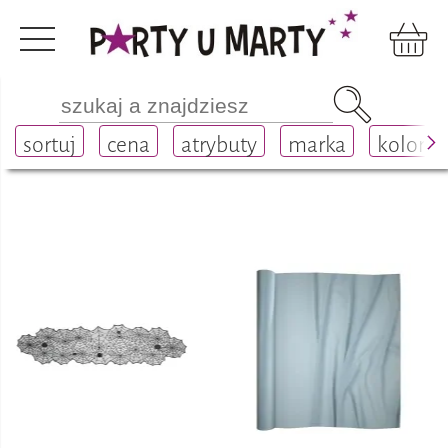
Dekoracje
zastawa stołowa
nakrycie stołu
sortuj
cena
atrybuty
marka
kolor
bieżniki