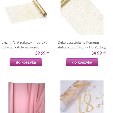
Bieżnik "Siateczkowy - nadruk",
Dekoracja stołu na Komunię,
dekoracja stołu na wesele
ślub, chrzest "Bieżnik Fibra", złoty,
urodziny glamour, złoty, 0,36 x 9
39.99 zł
900 x 36 cm
34.99 zł
m
do koszyka
do koszyka