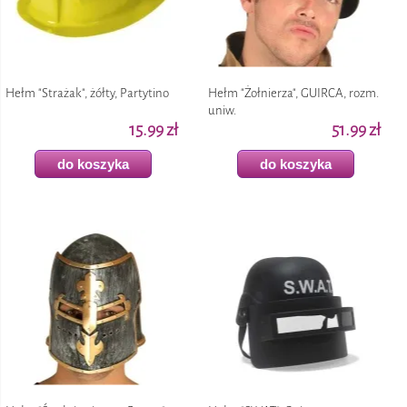
Hełm "Strażak", żółty, Partytino
Hełm "Żołnierza", GUIRCA, rozm.
uniw.
15.99 zł
51.99 zł
do koszyka
do koszyka