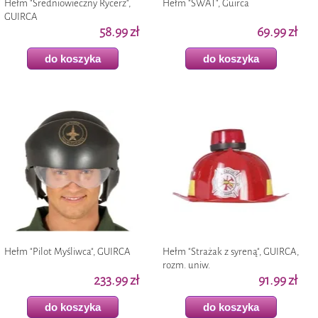
Hełm "Średniowieczny Rycerz",
Hełm "SWAT", Guirca
GUIRCA
58.99 zł
69.99 zł
do koszyka
do koszyka
Hełm "Pilot Myśliwca", GUIRCA
Hełm "Strażak z syreną", GUIRCA,
rozm. uniw.
233.99 zł
91.99 zł
do koszyka
do koszyka