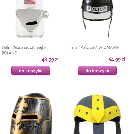
Hełm "Astronauta", miękki,
Hełm "Policjant", WIDMANN
BOLAND
48.99 zł
64.99 zł
do koszyka
do koszyka