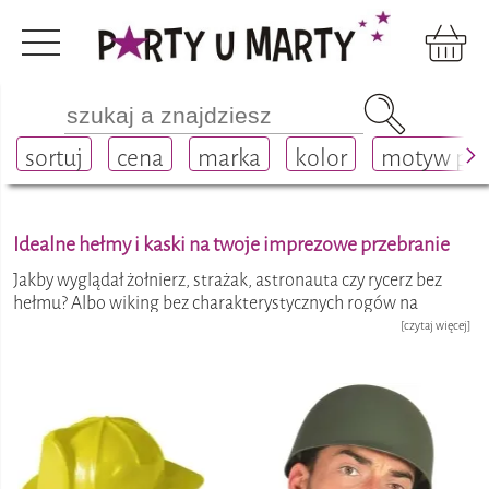
Stroje i dodatki
dodatki do strojów
na głowę
sortuj
cena
marka
kolor
motyw pr
hełmy i kaski
Idealne hełmy i kaski na twoje imprezowe przebranie
Jakby wyglądał żołnierz, strażak, astronauta czy rycerz bez
hełmu? Albo wiking bez charakterystycznych rogów na
głowie? Kiepsko! Bo kiedy hełm lub kask to obowiązkowy
[czytaj więcej]
element przebrania, znajdziesz u nas idealny model! Poczuj
się jak prawdziwy bohater i zostań numerem 1 na
przebieranej zabawie!