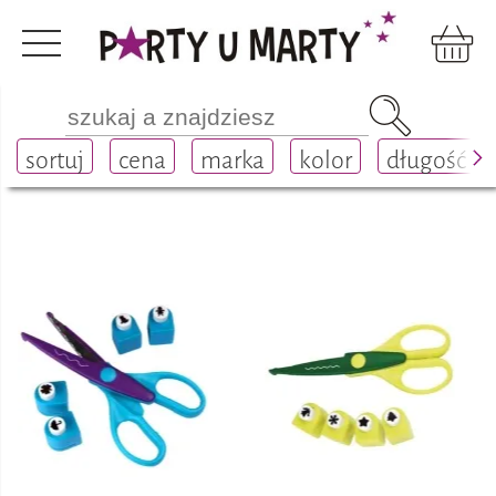
Dom, szkoła, biuro
szkoła i biuro
do cięcia
sortuj
cena
marka
kolor
długość
nożyczki