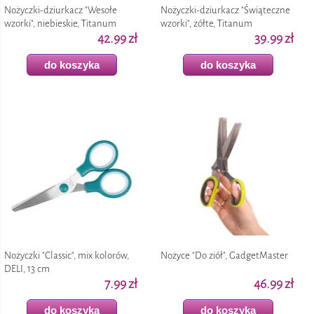
Nożyczki-dziurkacz "Wesołe
Nożyczki-dziurkacz "Świąteczne
wzorki", niebieskie, Titanum
wzorki", żółte, Titanum
42.99 zł
39.99 zł
do koszyka
do koszyka
Nożyczki "Classic", mix kolorów,
Nożyce "Do ziół", GadgetMaster
DELI, 13 cm
7.99 zł
46.99 zł
do koszyka
do koszyka