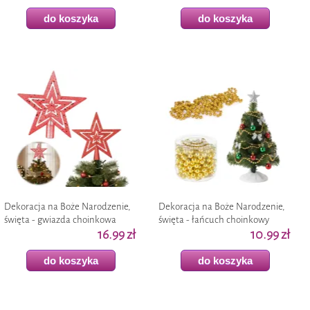
do koszyka
do koszyka
Dekoracja na Boże Narodzenie,
Dekoracja na Boże Narodzenie,
święta - gwiazda choinkowa
święta - łańcuch choinkowy
"Brokatowa", czerwona, czubek,
16.99 zł
"Koraliki", złoty, 8 mm, 270 cm
10.99 zł
20 cm
do koszyka
do koszyka