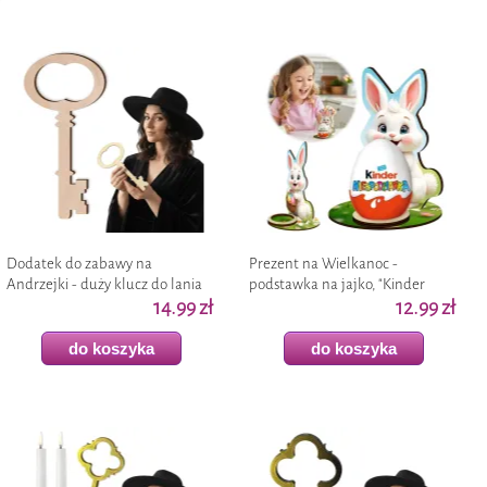
Dodatek do zabawy na
Prezent na Wielkanoc -
Andrzejki - duży klucz do lania
podstawka na jajko, "Kinder
wosku "XL", wróżby andrzejkowe,
14.99 zł
niespodzianka - Biały Króliczek,
12.99 zł
drewniany 23 cm
figurka"
do koszyka
do koszyka