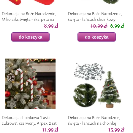
Dekoracja na Boże Narodzenie,
Dekoracja na Boże Narodzenie,
Mikołajki, święta - skarpeta na
święta - łańcuch choinkowy
prezenty "Święty Mikołaj", 40 cm
8.99 zł
"Koraliki", srebrny, 6 mm, 270 cm
10.99 zł
6.99 zł
do koszyka
do koszyka
Dekoracja choinkowa "Laski
Dekoracja na Boże Narodznie,
cukrowe", czerwony, Arpex, 2 szt
święta - łańcuch na choinkę
11.99 zł
"Gwiazdki", srebrny
15.99 zł