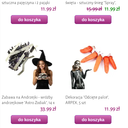
sztuczna pajęczyna i 2 pająki
święta - sztuczny śnieg "Spray",
"Nylonowa", Halloween, ozdoba,
11.99 zł
na choinkę, okno, 125 ml
15.99 zł
11.99 zł
biała, 60 g
do koszyka
do koszyka
Zabawa na Andrzejki - wróżby
Dekoracja "Odcięte palce",
andrzejkowe "Astro Zodiak", 14 x
ARPEX, 5 szt
1,5 cm, 100 szt
33.99 zł
11.99 zł
do koszyka
do koszyka