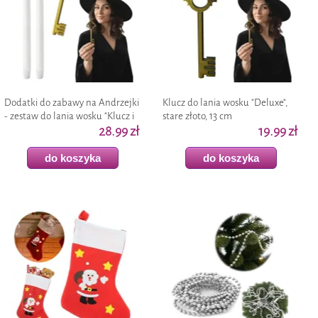
Dodatki do zabawy na Andrzejki
Klucz do lania wosku "Deluxe",
- zestaw do lania wosku "Klucz i
stare złoto, 13 cm
świece", wróżby andrzejkowe
28.99 zł
19.99 zł
do koszyka
do koszyka