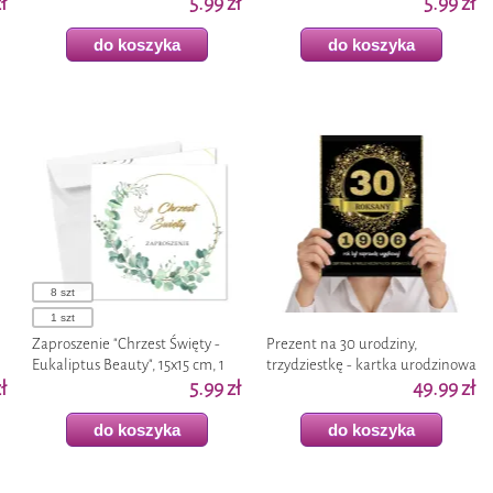
5
ł
z imieniem, koperta x1
5.99 zł
cm, 1 szt
5.99 zł
do koszyka
do koszyka
8 szt
1 szt
Zaproszenie "Chrzest Święty -
Prezent na 30 urodziny,
Eukaliptus Beauty", 15x15 cm, 1
trzydziestkę - kartka urodzinowa
ł
szt
5.99 zł
XL, okolicznościowa z imieniem,
49.99 zł
A4
do koszyka
do koszyka