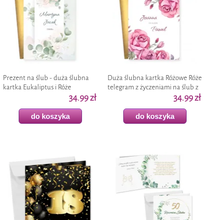
Prezent na ślub - duża ślubna
Duża ślubna kartka Różowe Róże
kartka Eukaliptus i Róże
telegram z życzeniami na ślub z
telegram z imionami kieszonka
34.99 zł
imionami kieszonka na
34.99 zł
na pieniądze
pieniądze
do koszyka
do koszyka