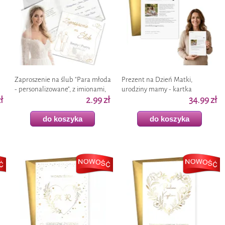
Zaproszenie na ślub "Para młoda
Prezent na Dzień Matki,
- personalizowane", z imionami,
urodziny mamy - kartka
a
ł
kopertą, glamour eleganckie x1
2.99 zł
okolicznościowa z kopertą + imię,
34.99 zł
ChatGPT, A4
do koszyka
do koszyka