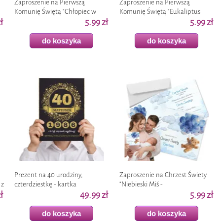
Zaproszenie na Pierwszą
Zaproszenie na Pierwszą
Komunię Świętą "Chłopiec w
Komunię Świętą "Eukaliptus
ł
albie - personalizowane", z
5.99 zł
Beauty - personalizowane" z
5.99 zł
imieniem, koperta x1
imieniem, koperta x1
do koszyka
do koszyka
Prezent na 40 urodziny,
Zaproszenie na Chrzest Świety
 z
czterdziestkę - kartka
"Niebieski Miś -
ł
urodzinowa XL, okolicznościowa
49.99 zł
personalizowane" z imieniem,
5.99 zł
z imieniem, A4
koperta x1
do koszyka
do koszyka