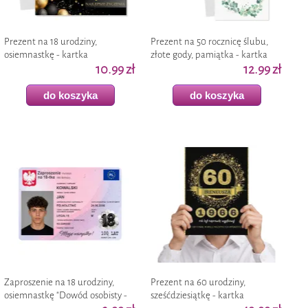
Prezent na 18 urodziny,
Prezent na 50 rocznicę ślubu,
osiemnastkę - kartka
złote gody, pamiątka - kartka
okolicznościowa "Glamour",
10.99 zł
okolicznościowa "Eukaliptus
12.99 zł
czarno-złota, upominek
Beauty" 15cm
do koszyka
do koszyka
Zaproszenie na 18 urodziny,
Prezent na 60 urodziny,
osiemnastkę "Dowód osobisty -
sześćdziesiątkę - kartka