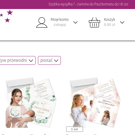
Szybka wysyłka ? - zamów do Paczkomatu do 18:00
Moje konto
Koszyk
zaloguj
0.00 zł
yw przewodni
postać
1 szt