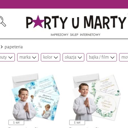
papeteria
buty
marka
kolor
okazja
bajka / film
mot
1 szt
1 szt