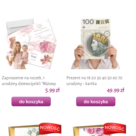
Zaproszenie na roczek, 1
Prezent na 18 20 30 40 50 60 70
urodziny dziewczynkli "Różowy
urodziny - kartka
MIś - personalizacja", z kopertą, 1
5.99 zł
okolicznościowa XL "100 złotych -
49.99 zł
szt
personalizacja"
do koszyka
do koszyka