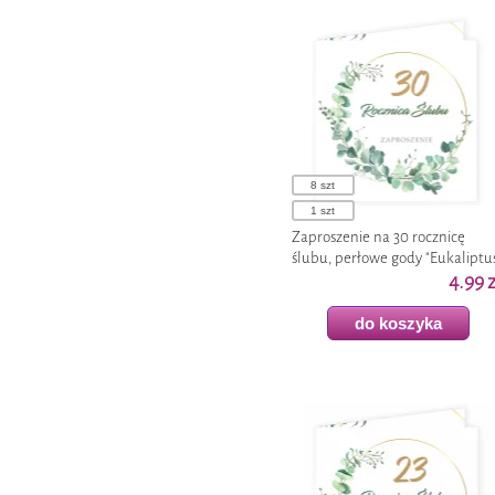
dyski
kable zasilające
Flower boxy
Pendrive
Magnesy
Dyski HDD
Noże
Dyski SSD
poziomice i miary
Karty SD
8 szt
Opakowania na czekoladę
1 szt
Zaproszenie na 30 rocznicę
Pamiątki
ślubu, perłowe gody "Eukaliptu
Beauty", białe, z kopertą 15 cm 1
4.99 z
Pudełka na leki
szt
do koszyka