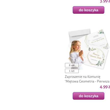
Komunia Święta", niebieski, 15x1
3.99 z
jajek
cm, 1 szt
statuetki, trofea i puchary
ozdoby przestrzenne
papiery i folie do
papier origami
do koszyka
Tarki, ugniatacze
drukarek
medale
nosy
lupy
karafki
ozdoby na piku
gumki recepturki
zabawne pieczątki
zestawy do dekoracji
Tabliczki informacyjne
doniczki
sztuczna trawa
podkładki pod myszkę
maskotki
ozdoby piankowe
Elektronika
Lusterka
ozdoby papierowe
8 szt
1 szt
kable i akcesoria
Kalendarze
kule kwiatowe
Zaproszenie na Komunię
"Miętowa Geometria - Pierwsza
Pamięć RAM
kable lan
torby
rzęsy
Komunia Święta", 15x15 cm, 1 szt
4.99 z
Dyski i nośniki
kable audio
Ściereczki do okularów
ozdoby filcowe
do koszyka
danych
przejściówki
Kieszenie na
Poszewki na poduszki