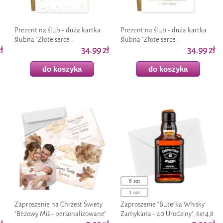
Prezent na ślub - duża kartka
Prezent na ślub - duża kartka
ślubna "Złote serce -
ślubna "Złote serce -
a
ł
personalizacja" telegram karnet
34.99 zł
personalizacja" telegram karnet
34.99 zł
pamiątka A4
pamiątka A4
do koszyka
do koszyka
6 szt
1 szt
Zaproszenie na Chrzest Świety
Zaproszenie "Butelka Whisky
"Beżowy Miś - personalizowane"
Zamykana - 40 Urodziny", 6x14,8