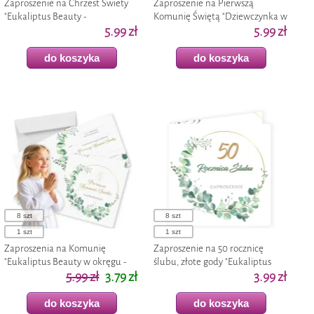
Zaproszenie na Chrzest Świety
Zaproszenie na Pierwszą
"Eukaliptus Beauty -
Komunię Świętą "Dziewczynka w
personalizowane" z imieniem,
5.99 zł
albie - personalizowane", z
5.99 zł
koperta x1
imieniem, koperta
do koszyka
do koszyka
8 szt
8 szt
1 szt
1 szt
Zaproszenia na Komunię
Zaproszenie na 50 rocznicę
"Eukaliptus Beauty w okręgu -
ślubu, złote gody "Eukaliptus
Pierwsza Komunia Święta", 15x15
5.99 zł
3.79 zł
Beauty", białe, z kopertą 15 cm 1
3.99 zł
cm, 1 szt
szt
do koszyka
do koszyka