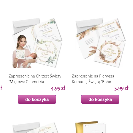
Zaproszenie na Chrzest Święty
Zaproszenie na Pierwszą
"Miętowa Geometria -
Komunię Świętą "Boho -
ł
personalizowane" z imieniem,
4.99 zł
personalizowane" z imieniem,
5.99 zł
koperta x1
koperta x1
do koszyka
do koszyka