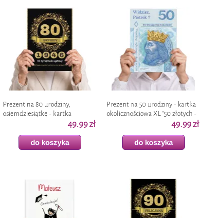
Prezent na 80 urodziny,
Prezent na 50 urodziny - kartka
osiemdziesiątkę - kartka
okolicznościowa XL "50 złotych -
urodzinowa XL, okolicznościowa
49.99 zł
personalizacja"
49.99 zł
z imieniem, A4
do koszyka
do koszyka