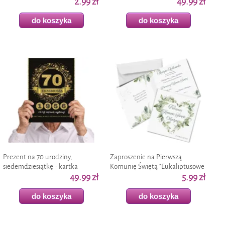
personalizacja", z kopertą, 1 szt
2.99 zł
urodzinowa XL, okolicznościowa
49.99 zł
z imieniem, A4
do koszyka
do koszyka
Prezent na 70 urodziny,
Zaproszenie na Pierwszą
siedemdziesiątkę - kartka
Komunię Świętą "Eukaliptusowe
urodzinowa XL, okolicznościowa
49.99 zł
Serce - personalizowane" z
5.99 zł
z imieniem, A4
imieniem, koperta x
do koszyka
do koszyka