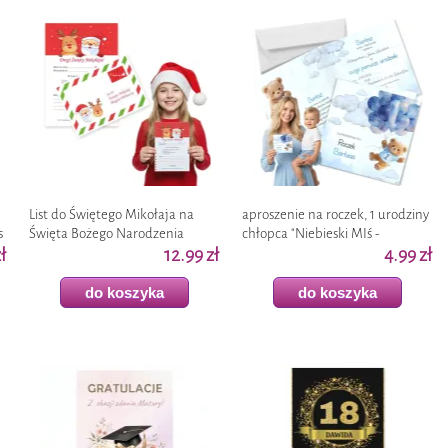
List do Świętego Mikołaja na
aproszenie na roczek, 1 urodziny
s
Święta Bożego Narodzenia
chłopca "Niebieski MIś -
ł
"Renifer i Mikołaj", koperta,
12.99 zł
personalizacja", z kopertą, 1 szt
4.99 zł
prezent
do koszyka
do koszyka