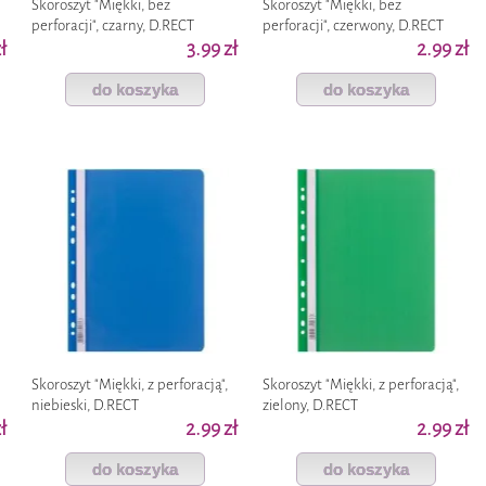
Skoroszyt "Miękki, bez
Skoroszyt "Miękki, bez
perforacji", czarny, D.RECT
perforacji", czerwony, D.RECT
ł
3.99 zł
2.99 zł
do koszyka
do koszyka
Skoroszyt "Miękki, z perforacją",
Skoroszyt "Miękki, z perforacją",
niebieski, D.RECT
zielony, D.RECT
ł
2.99 zł
2.99 zł
do koszyka
do koszyka