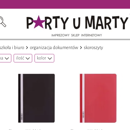
szkoła i biuro
organizacja dokumentów
skoroszyty
ka
ilość
kolor