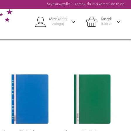
Szybka wysyłka ? - zamów do Paczkomatu do 18:00
Moje konto
Koszyk
zaloguj
0.00 zł