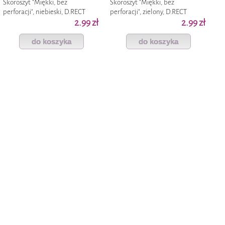
Skoroszyt "Miękki, bez
Skoroszyt "Miękki, bez
perforacji", niebieski, D.RECT
perforacji", zielony, D.RECT
2.99 zł
2.99 zł
do koszyka
do koszyka