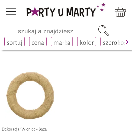
Rękodzieło i scrapbooking
półprodukty
wieńce
sortuj
cena
marka
kolor
szerokość
Dekoracja "Wieniec - Baza