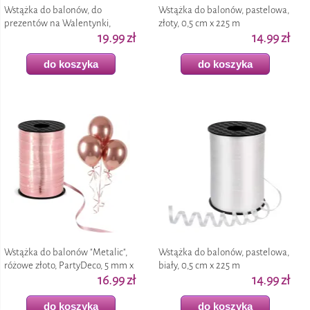
Wstążka do balonów, do
Wstążka do balonów, pastelowa,
prezentów na Walentynki,
złoty, 0,5 cm x 225 m
wesele "Metalic", czerwona, 0,5
19.99 zł
14.99 zł
cm x 225 m
do koszyka
do koszyka
Wstążka do balonów "Metalic",
Wstążka do balonów, pastelowa,
różowe złoto, PartyDeco, 5 mm x
biały, 0,5 cm x 225 m
225 m
16.99 zł
14.99 zł
do koszyka
do koszyka