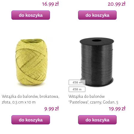
225 m
16.99 zł
mm/458 m
20.99 zł
do koszyka
do koszyka
458 m
458 m
Wstążka do balonów, brokatowa,
Wstążka do balonów
złota, 0,5 cm x 10 m
"Pastelowa", czarny, Godan, 5
9.99 zł
mm/458 m
19.99 zł
do koszyka
do koszyka