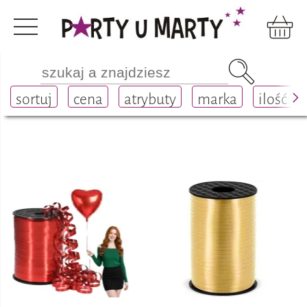
Balony
akcesoria balonowe
sortuj
cena
atrybuty
marka
ilość
wstążki do wiązania