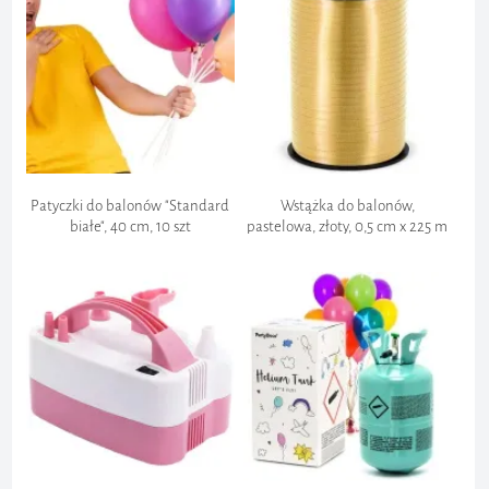
Całe zamówienie:
12,99 zł
Częściowe zamówienie:
200 zł
Patyczki do balonów "Standard
Wstążka do balonów,
Bezpośrednia płatność:
białe", 40 cm, 10 szt
pastelowa, złoty, 0,5 cm x 225 m