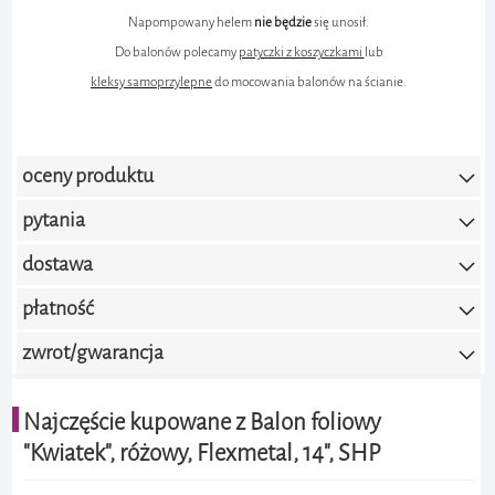
Napompowany helem
nie będzie
się unosił.
Do balonów polecamy
patyczki z koszyczkami
lub
kleksy samoprzylepne
do mocowania balonów na ścianie.
oceny produktu
pytania
5.0 / 5.0
(liczba ocen:1)
dostawa
Dodaj ocenę
płatność
zwrot/gwarancja
2025-03-19 16:38:51 Dorota
I am very satisfied with this purchase, it was
Najczęście kupowane z Balon foliowy
the perfect decoration for my event! Thank
"Kwiatek", różowy, Flexmetal, 14", SHP
you for the great product.