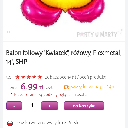
1/1
Balon foliowy "Kwiatek", różowy, Flexmetal,
14", SHP
5.0
zobacz oceny (1) / oceń produkt
6.99
wysyłka w ciągu 24h
zł
cena
/szt
📌 Przez ostanie 24 godziny oglądała 1 osoba
-
+
do koszyka
błyskawiczna wysyłka z Polski