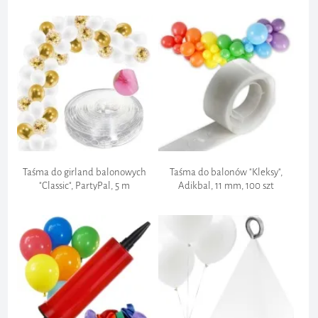
Szyfrowanie Danych:
Taśma do girland balonowych
Taśma do balonów "Kleksy",
"Classic", PartyPal, 5 m
Adikbal, 11 mm, 100 szt
Ochrona przed oszustwami:
Przestrzeganie regulacji:
Zgłoszenie zwrotu: