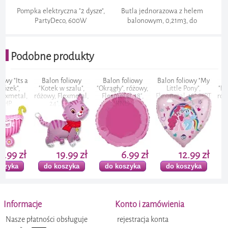
Pompka elektryczna "2 dysze",
Butla jednorazowa z helem
PartyDeco, 600W
balonowym, 0,21m3, do
dmuchania balonów
Podobne produkty
Bezpieczeństwo transakcji bankowych:
a
Balon foliowy
Balon foliowy
Balon foliowy "My
Balon fol
"Kotek w szalu",
"Okrągły", różowy,
Little Pony",
"Flaming Ha
,
różowy, Flexmetal,
Flexmetal, 18",
Flexmetal, 18", HRT
różowy, Flex
Dokumentacja:
24", SHP
RND
24", SH
19.99 zł
6.99 zł
12.99 zł
19.
do koszyka
do koszyka
do koszyka
do kosz
Balon foliowy
Balon foliowy "Koń
Balon foliowy
Balon folio
"Serce satynowe",
cyrkowy
"Świnka", różowa,
Little Pon
jasnoróżowy,
jednorożec",
Flexmetal, 8", SHP
Flexmetal, 
Flexmetal, 18", HRT
różowy, Flexmetal,
RND
Informacje
Konto i zamówienia
39", SHP
Nasze płatności obsługuje
rejestracja konta