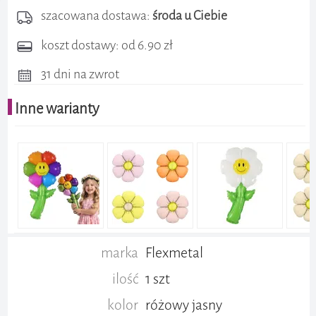
szacowana dostawa:
środa u Ciebie
koszt dostawy: od 6.90 zł
31 dni na zwrot
Inne warianty
marka
Flexmetal
ilość
1 szt
kolor
różowy jasny