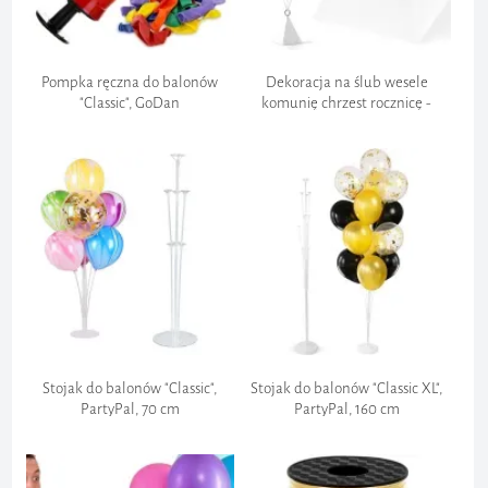
Pompka ręczna do balonów
Dekoracja na ślub wesele
"Classic", GoDan
komunię chrzest rocznicę -
obciążnik do balonów ciężarek
"Piramidka" biała
Koszt zwrotu:
Szybkość:
Wysyłka towaru:
PILNE
Wygoda:
Stojak do balonów "Classic",
Stojak do balonów "Classic XL",
PartyPal, 70 cm
PartyPal, 160 cm