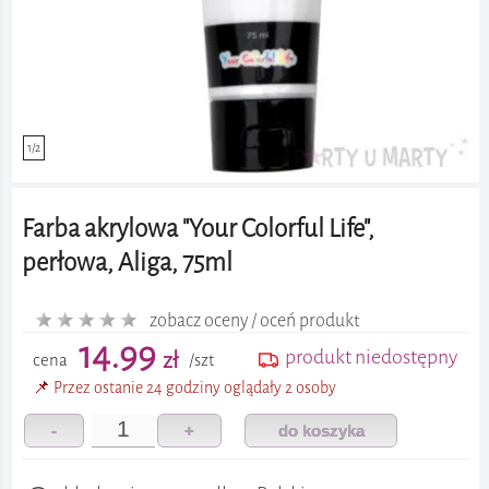
1/2
Farba akrylowa "Your Colorful Life",
perłowa, Aliga, 75ml
zobacz oceny / oceń produkt
14.99
produkt niedostępny
zł
cena
/szt
📌 Przez ostanie 24 godziny oglądały 2 osoby
-
+
do koszyka