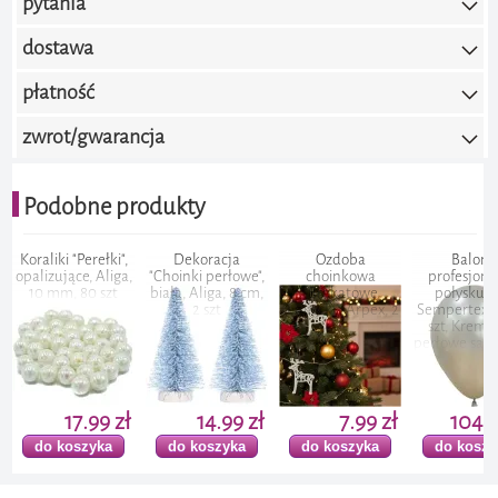
pytania
0.0 / 5.0
(brak ocen)
dostawa
Dodaj ocenę
płatność
zwrot/gwarancja
Podobne produkty
ki "Perełki",
Dekoracja
Ozdoba
Balony
ujące, Aliga,
"Choinki perłowe",
choinkowa
profesjonalne,
mm, 80 szt
biała, Aliga, 8 cm,
"Brokatowe
połyskujące,
2 szt
reniferki", Arpex, 2
Sempertex 12", 50
szt
szt, Kremowo-
perłowe satynowe,
17.99 zł
14.99 zł
7.99 zł
104.99 zł
 koszyka
do koszyka
do koszyka
do koszyka
nda perłowa
Girlanda perłowa
Balony "Pastel",
Bańki mydlane
nur pereł"
"Sznur pereł"
perłowy, STRONG,
"Dziewczynka i