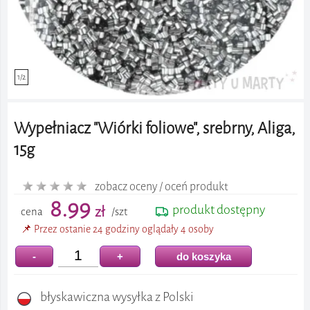
1/2
Wypełniacz "Wiórki foliowe", srebrny, Aliga,
15g
zobacz oceny / oceń produkt
8.99
produkt dostępny
zł
cena
/szt
📌 Przez ostanie 24 godziny oglądały 4 osoby
-
+
do koszyka
błyskawiczna wysyłka z Polski