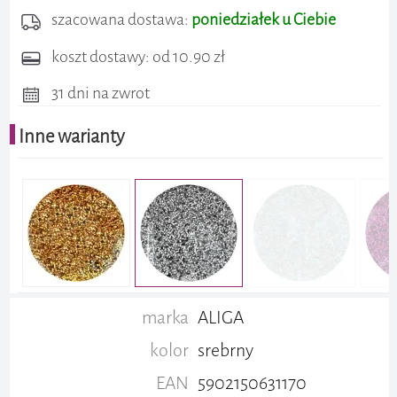
szacowana dostawa:
poniedziałek u Ciebie
koszt dostawy: od 10.90 zł
31 dni na zwrot
Inne warianty
marka
ALIGA
kolor
srebrny
EAN
5902150631170