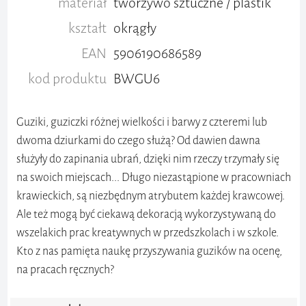
materiał
tworzywo sztuczne / plastik
kształt
okrągły
EAN
5906190686589
kod produktu
BWGU6
Guziki, guziczki różnej wielkości i barwy z czteremi lub
dwoma dziurkami do czego służą? Od dawien dawna
służyły do zapinania ubrań, dzięki nim rzeczy trzymały się
na swoich miejscach... Długo niezastąpione w pracowniach
krawieckich, są niezbędnym atrybutem każdej krawcowej.
Ale też mogą być ciekawą dekoracją wykorzystywaną do
wszelakich prac kreatywnych w przedszkolach i w szkole.
Kto z nas pamięta naukę przyszywania guzików na ocenę,
na pracach ręcznych?