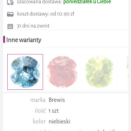
szacowana dostawa:
poniedziałek u Ciebie
koszt dostawy: od 10.90 zł
31 dni na zwrot
Inne warianty
marka
Brewis
ilość
1 szt
kolor
niebieski