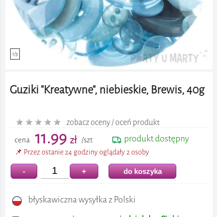
1/3
Guziki "Kreatywne", niebieskie, Brewis, 40g
zobacz oceny / oceń produkt
11.99
produkt dostępny
zł
cena
/szt
📌 Przez ostanie 24 godziny oglądały 2 osoby
-
+
do koszyka
błyskawiczna wysyłka z Polski