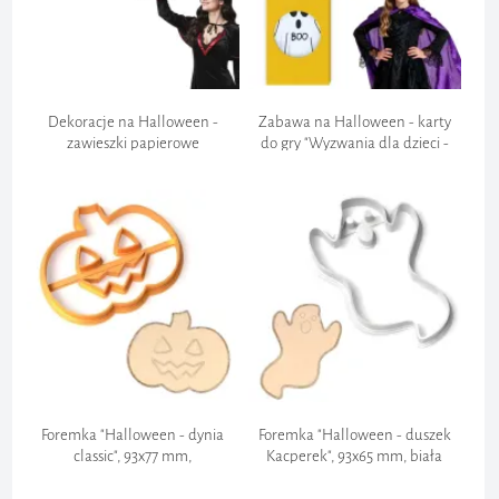
Dekoracje na Halloween -
Zabawa na Halloween - karty
zawieszki papierowe
do gry "Wyzwania dla dzieci -
"Nietoperze", czarne, do
duszki", 8.6 x 5,4 cm, 20 zadań
powieszenia, 3 szt
Foremka "Halloween - dynia
Foremka "Halloween - duszek
classic", 93x77 mm,
Kacperek", 93x65 mm, biała
pomarańczowa metaliczna
metaliczna