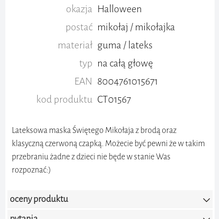
okazja
Halloween
postać
mikołaj / mikołajka
materiał
guma / lateks
typ
na całą głowę
EAN
8004761015671
kod produktu
CT01567
Lateksowa maska ​​Świętego Mikołaja z brodą oraz
klasyczną czerwoną czapką. Możecie być pewni że w takim
przebraniu żadne z dzieci nie będe w stanie Was
rozpoznać:)
oceny produktu
pytania