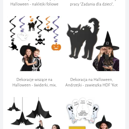
Halloween - naklejki foliowe
pracy "Zadania dla dzieci",
"Pająki", czarne, ozdoba, 14 szt
łamigłówki. kolorowanki,
dyplom, 20 zadań
Dekoracje wiszące na
Dekoracja na Halloween,
Halloween - świderki, mix,
Andrzejki - zawieszka HDF "Kot
ozdoba do powieszenia, 6 szt
czarownicy", czarny, 62 x 85 mm