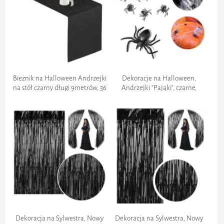
Wysyłka towaru:
PILNE
Wygoda:
Bieżnik na Halloween Andrzejki
Dekoracje na Halloween,
na stół czarny długi 9metrów, 36
Andrzejki "Pająki", czarne,
cm rolka
PartyDeco, 10 szt
Całe zamówienie:
12,99 zł
Częściowe zamówienie:
200 zł
Dekoracja na Sylwestra, Nowy
Dekoracja na Sylwestra, Nowy
Bezpośrednia płatność: