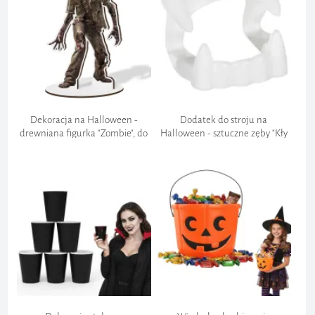
Dekoracja na Halloween -
Dodatek do stroju na
drewniana figurka "Zombie", do
Halloween - sztuczne zęby "Kły
postawienia, 15 cm
wampira", wampirzyca, Dracula
cosplay