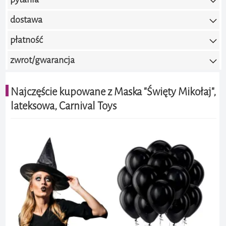
0.0 / 5.0
(brak ocen)
dostawa
Dodaj ocenę
płatność
zwrot/gwarancja
Najczęście kupowane z Maska "Święty Mikołaj",
lateksowa, Carnival Toys