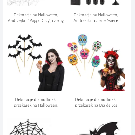
Dekoracja na Halloween,
Dekoracja na Halloween,
Andrzejki - "Pająk Duży", czarny,
Andrzejki - czarne świece
5x7 cm
rytualne "Krwawiące", krew,
świeczki, 25 cm, 3 szt
Dekoracje do muffinek,
Dekoracje do muffinek,
przekąsek na Halloween,
przekąsek na Dia de Los
Andrzejki - pikery, szpilki
Muertos, Halloween - pikery,
"Nietoperze", 6 szt
szpilki "Czaszki", x6