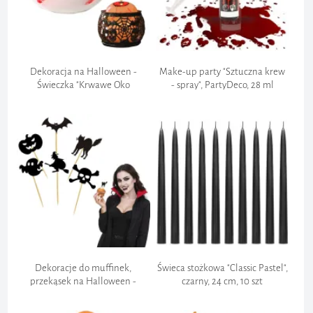
Dokumentacja:
Dekoracja na Halloween -
Make-up party "Sztuczna krew
Świeczka "Krwawe Oko
- spray", PartyDeco, 28 ml
pływające", PartyDeco, 40 mm
Dekoracje do muffinek,
Świeca stożkowa "Classic Pastel",
przekąsek na Halloween -
czarny, 24 cm, 10 szt
pikery, szpilki "Mix", ozdoby, 6 szt