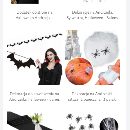
Szyfrowanie Danych:
Dodatek do stroju na
Dekoracje na Andrzejki,
Halloween Andrzejki -
Sylwestra, Halloween - Balony
Kapelusz czarownicy wiedźmy,
"Pastelowe", czarne, 10", 50 szt
czarny, PartyDeco
Ochrona przed oszustwami:
Przestrzeganie regulacji:
Zgłoszenie zwrotu:
Dekoracja do powieszenia na
Dekoracja na Andrzejki-
Andrzejki, Halloween - baner,
sztuczna pajęczyna i 2 pająki
girlanda papierowa
"Nylonowa", Halloween, ozdoba,
"Nietoperze", czarne, 3
biała, 60 g
Koszt zwrotu:
Szybkość: