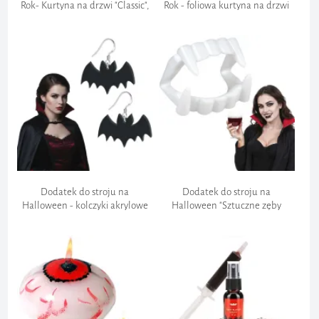
Rok- Kurtyna na drzwi "Classic",
Rok - foliowa kurtyna na drzwi
czarna, 250x90 cm
"Metaliczna",czarna, sylwester,
Hallowee
Dodatek do stroju na
Dodatek do stroju na
Halloween - kolczyki akrylowe
Halloween "Sztuczne zęby
"Nietoperze", czarne,
wampira", kły, kostium,
wampirzyca, 2 szt
wampirzyca, Drakula, cosplay
Bezpieczeństwo transakcji bankowych: