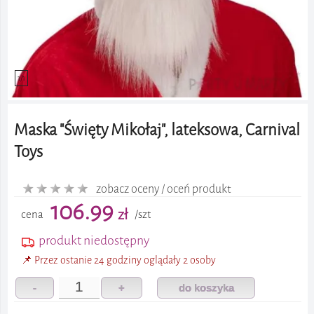
1/1
Maska "Święty Mikołaj", lateksowa, Carnival
Toys
zobacz oceny / oceń produkt
106.99
zł
cena
/szt
produkt niedostępny
📌 Przez ostanie 24 godziny oglądały 2 osoby
-
+
do koszyka