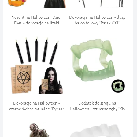
Prezent na Halloween, Dzień
Dekoracja na Halloween - duży
Dyni - dekoracje na lizaki
balon foliowy "Pająk XXL",
"Dynie", upominek, 5 szt
czarny, ozdoba, do girland, 40",
SHP
Dekoracje na Halloween -
Dodatek do stroju na
czarne świece rytualne "Rytuał
Halloween - sztuczne zęby "Kły
Przywołania Cieni", 5 szt
wampira - świecące w
ciemności", wampirzyca