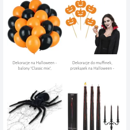
Dekoracje na Halloween -
Dekoracje do muffinek,
balony "Classic mix",
przekąsek na Halloween -
pomarańczowy, czarny, 12", 20
pikery, szpilki "Dynie", 6 szt
szt