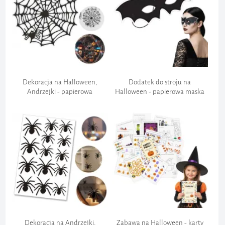
Dekoracja na Halloween,
Dodatek do stroju na
Andrzejki - papierowa
Halloween - papierowa maska
zawieszka "Pajęczyna", do
"Nietoperz", czarna, akcesoria
powieszenia, czarna, 20 cm
do kostiumu
Dekoracja na Andrzejki,
Zabawa na Halloween - karty