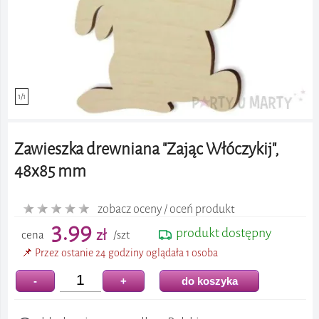
1/1
Zawieszka drewniana "Zając Włóczykij",
48x85 mm
zobacz oceny / oceń produkt
3.99
produkt dostępny
zł
cena
/szt
📌 Przez ostanie 24 godziny oglądała 1 osoba
-
+
do koszyka