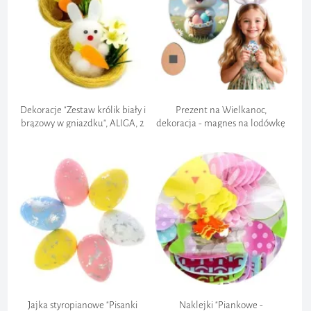
Dekoracje "Zestaw królik biały i
Prezent na Wielkanoc,
brązowy w gniazdku", ALIGA, 2
dekoracja - magnes na lodówkę
sz
"Biały Królik - Wesołych Świąt",
12,5 cm
Jajka styropianowe "Pisanki
Naklejki "Piankowe -