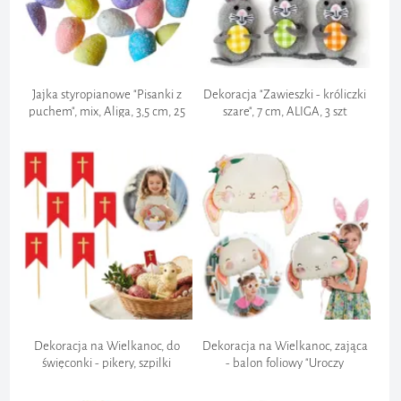
Jajka styropianowe "Pisanki z
Dekoracja "Zawieszki - króliczki
puchem", mix, Aliga, 3,5 cm, 25
szare", 7 cm, ALIGA, 3 szt
szt
Dekoracja na Wielkanoc, do
Dekoracja na Wielkanoc, zająca
święconki - pikery, szpilki
- balon foliowy "Uroczy
ozdobne "Chorągiewka krzyż",
Króliczek", PartyDeco, 20" SHP
do baranka x6