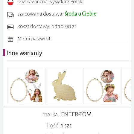
błyskawiczna wysyłka z Polski
szacowana dostawa:
środa u Ciebie
koszt dostawy: od 10.90 zł
31 dni na zwrot
Inne warianty
marka
ENTER-TOM
ilość
1 szt