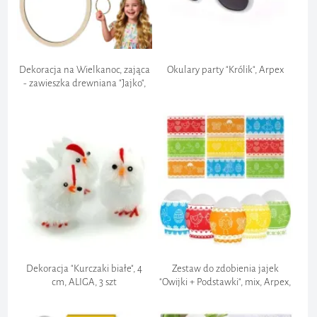
Dekoracja na Wielkanoc, zająca
Okulary party "Królik", Arpex
- zawieszka drewniana "Jajko",
pisanka, do przedszkola, 185x138
mm
Dekoracja "Kurczaki białe", 4
Zestaw do zdobienia jajek
cm, ALIGA, 3 szt
"Owijki + Podstawki", mix, Arpex,
9 szt