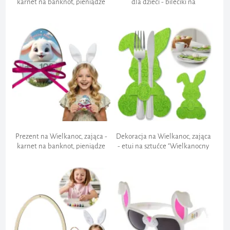
karnet na banknot, pieniądze
dla dzieci - bileciki na
"Jajko z niespodzianką - uszy
czekoladki, "Pani Królikowa",
zająca"
kinder, 5 szt
Prezent na Wielkanoc, zająca -
Dekoracja na Wielkanoc, zająca
karnet na banknot, pieniądze
- etui na sztućce "Wielkanocny
"Jajko -Biały Królik z Koszykiem"
Króliczek", pokrowce, kieszonki
x2