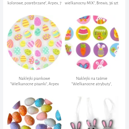
kolorowe, posrebrzane", Arpex, 7
wielkanocny MIX", Brewis, 36 szt
cm, 6 szt.
Naklejki piankowe
Naklejki na taśmie
"Wielkanocne pisanki", Arpex
"Wielkanocne atrybuty",
Titanum, 200 szt.