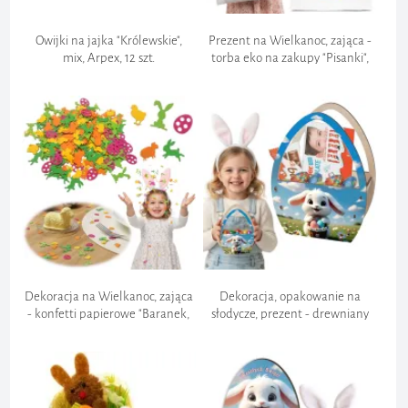
Owijki na jajka "Królewskie",
Prezent na Wielkanoc, zająca -
mix, Arpex, 12 szt.
torba eko na zakupy "Pisanki",
biała, 40x35 cm
Dekoracja na Wielkanoc, zająca
Dekoracja, opakowanie na
- konfetti papierowe "Baranek,
słodycze, prezent - drewniany
pisanki, kurczak", kolorowe x100
koszyk wielkanocny "Biały Królik
z koszykiem"