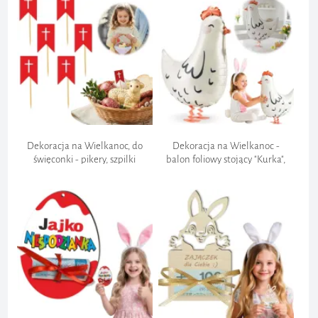
Szybkość:
Wysyłka towaru:
PILNE
Wygoda:
Dekoracja na Wielkanoc, do
Dekoracja na Wielkanoc -
święconki - pikery, szpilki
balon foliowy stojący "Kurka",
ozdobne "Chorągiewka krzyż",
PartyDeco, 24" SHP
do baranka x6
Całe zamówienie:
12,99 zł