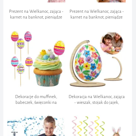
Częściowe zamówienie:
200 zł
Prezent na Wielkanoc, zająca -
Prezent na Wielkanoc, zająca -
Bezpośrednia płatność:
karnet na banknot, pieniądze
karnet na banknot, pieniądze
"Jajko niespodzianka"
"Jajko z niespodzianką -
ZajączeK"
Dekoracje do muffinek,
Dekoracja na Wielkanoc, zająca
babeczek, święconki na
- wieszak, stojak do jajek,
Wielkanoc "Pikery kolorowe
pisanek "Eko", do malowania, 12
pisanki", jajka, x6
cm
Bezpieczeństwo transakcji bankowych: