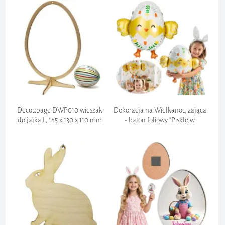
Decoupage DWP010 wieszak
Dekoracja na Wielkanoc, zająca
do jajka L, 185 x 130 x 110 mm
- balon foliowy "Pisklę w
pisance", kurczak, 22"