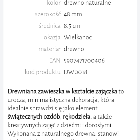
kolor
drewno naturalne
szerokość
48 mm
średnica
8.5 cm
okazja
Wielkanoc
materiał
drewno
EAN
5907471700406
kod produktu
DW0018
Drewniana zawieszka w kształcie zajączka
to
urocza, minimalistyczna dekoracja, która
idealnie sprawdzi się jako element
świątecznych ozdób
,
rękodzieła
, a także
kreatywnych zajęć z dziećmi i dorosłymi.
Wykonana z naturalnego drewna, stanowi