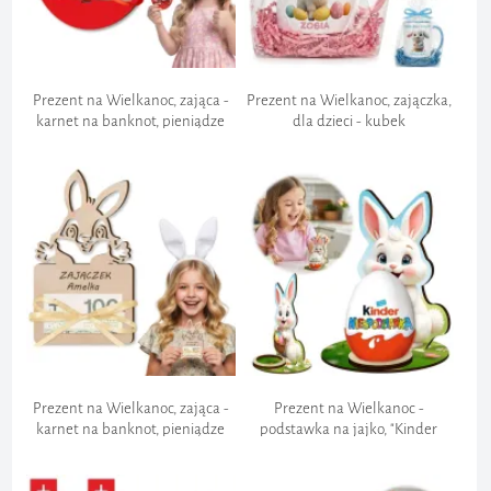
Szyfrowanie Danych:
Prezent na Wielkanoc, zająca -
Prezent na Wielkanoc, zajączka,
karnet na banknot, pieniądze
dla dzieci - kubek
"Jajko niespodzianka -
"Personalizacja - imię + wzór",
personalizacja"
upominek
Ochrona przed oszustwami:
Przestrzeganie regulacji:
Zgłoszenie zwrotu:
Prezent na Wielkanoc, zająca -
Prezent na Wielkanoc -
karnet na banknot, pieniądze
podstawka na jajko, "Kinder
"Zajączek - personalizacja"
niespodzianka - Biały Króliczek,
figurka"
Koszt zwrotu: