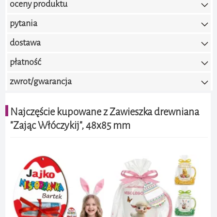
oceny produktu
pytania
0.0 / 5.0
(brak ocen)
dostawa
Dodaj ocenę
płatność
zwrot/gwarancja
Najczęście kupowane z Zawieszka drewniana
"Zając Włóczykij", 48x85 mm