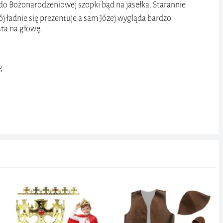
 do Bożonarodzeniowej szopki bąd na jasełka. Starannie
ój ładnie się prezentuje a sam Józej wygląda bardzo
sta na głowę.
g.