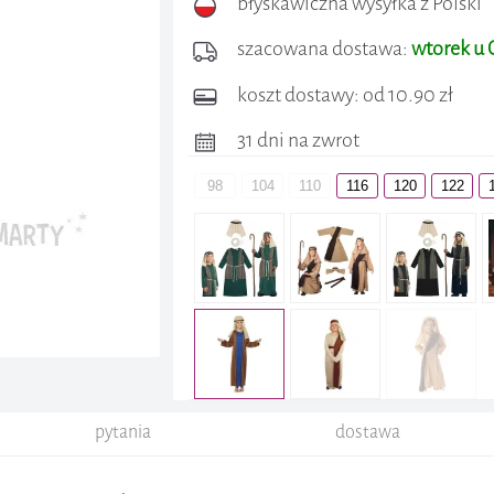
błyskawiczna wysyłka z Polski
szacowana dostawa:
wtorek u 
koszt dostawy: od 10.90 zł
31 dni na zwrot
98
104
110
116
120
122
pytania
dostawa