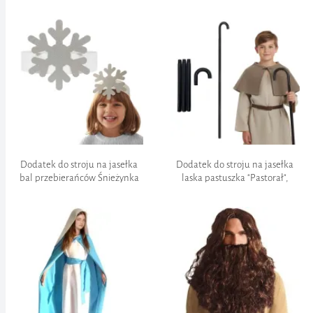
pasek, nakrycie głowy", 146-152
"Kacper - korona, peleryna,
berło"
Bezpieczeństwo transakcji bankowych:
Dokumentacja:
Dodatek do stroju na jasełka
Dodatek do stroju na jasełka
bal przebierańców Śnieżynka
laska pastuszka "Pastorał",
srebrna brokatowa
czarny, dla dziecka, gentleman
112 cm