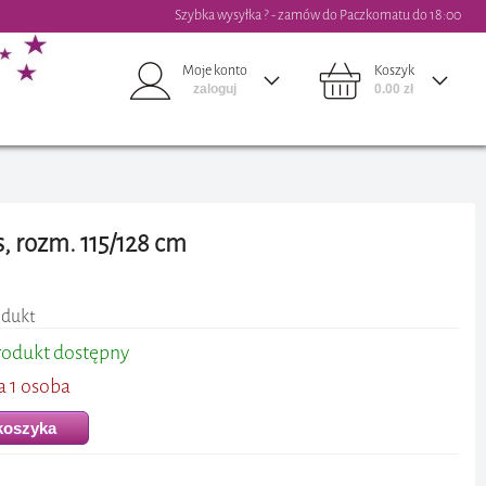
Szybka wysyłka ? - zamów do Paczkomatu do 18:00
Moje konto
Koszyk
zaloguj
0.00 zł
ys, rozm. 115/128 cm
odukt
rodukt dostępny
a 1 osoba
koszyka