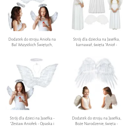
Dodatek do stroju Anioła na
Strój dla dziecka na Jasełka,
Bal Wszystkich Świętych,
karnawał, święta "Anioł -
jasełka "Skrzydła Classic", białe,
sukienka i skrzydła",
70 x 50 cm
przedstawienie 120-130
Strój dla dzieci na Jasełka -
Dodatek do stroju na Jasełka,
"Zestaw Aniołek - Opaska i
Boże Narodzenie, święta -