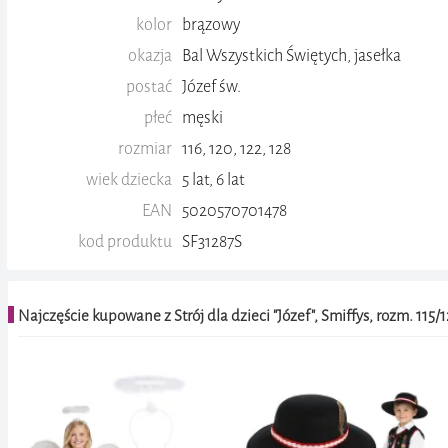
kolor
brązowy
okazja
Bal Wszystkich Świętych, jasełka
postać
Józef św.
płeć
męski
rozmiar
116, 120, 122, 128
wiek dziecka
5 lat, 6 lat
EAN
5020570701478
kod produktu
SF31287S
0.0 / 5.0
(brak ocen)
Dodaj ocenę
Najczęście kupowane z Strój dla dzieci "Józef", Smiffys, rozm. 115/