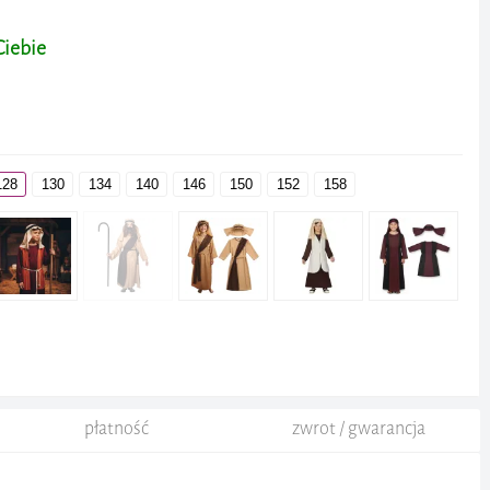
Ciebie
128
130
134
140
146
150
152
158
płatność
zwrot / gwarancja