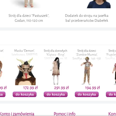
Strój dla dzieci "Pastuszek",
Dodatek do stroju na jasełka
Godan, 110-120 cm
bal przebierańców Diabełek
czerwona brokatowa
on",
Strój dla dorosłych
Strój dla dzieci
Strój dla dzieci
Maska "
MIFFYS
"Klątwa - Ring",
"Zombie Mumia",
"Pugsley Addams",
St
SMIFFYS, rozm. M
Smiffys, rozm. 146 -158
Smiffys, 130-140 cm
plasti
cm
.99 zł
291.99 zł
194.99 zł
269.99 zł
yka
do koszyka
do koszyka
do koszyka
do
"Dredy -
Strój dla dorosłych
Peruka party
Strój dla dzieci
Stró
brązowe,
"Sexy Jaskiniowiec",
"Wojownicza
"Kowbojka - Sukienka
"Pastu
S
SMIFFYS, rozm. M
Księżniczka",
w Kratę", Smiffys, 116-
Smiffy
kasztanowy, SMIFFYS
128 cm
Konto i zamówienia
Pomoc i info
Kon