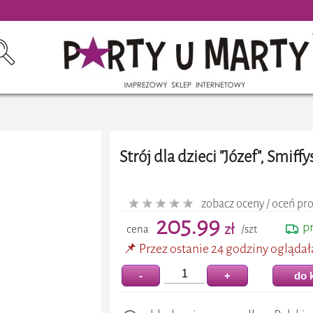
Strój dla dzieci "Józef", Smiff
zobacz oceny / oceń pr
205.99
p
zł
cena
/szt
📌 Przez ostanie 24 godziny oglądał
-
+
do 