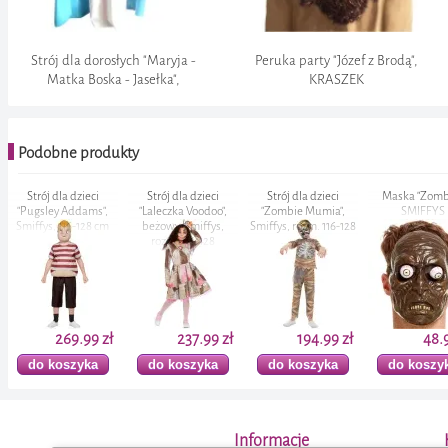
Strój dla dorosłych "Maryja -
Peruka party "Józef z Brodą",
Matka Boska - Jasełka",
KRASZEK
PartyTino, rozm. M/XL
Podobne produkty
Strój dla dzieci
Strój dla dzieci
Maska "Zombie",
Maska "Dem
"Laleczka Voodoo",
"Zombie Mumia",
SMIFFYS
lateksowa, S
beżowy, Smiffys,
Smiffys, rozm. 116-128
rozm. 116-128
cm
ł
237.99 zł
194.99 zł
48.99 zł
172
do koszyka
do koszyka
do koszyka
do kosz
Różdżka party
Zestaw "Muzyk
Strój dla dzieci
Peruka party 
"Czarodziej", Smiffys,
Rockowy - okulary,
"Indianka", SMIFFYS,
Bob Marley", 
34 cm
bandama", Smiffys
rozm. 10-12 lat
SMIFFY
Informacje