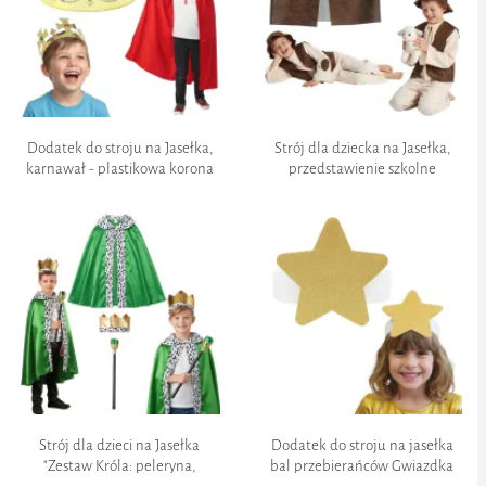
Dodatek do stroju na Jasełka,
Strój dla dziecka na Jasełka,
karnawał - plastikowa korona
przedstawienie szkolne
"Król", złota, na przedstawienie
"Pastuszek - kamizelka i
szkolne
czapka", 122-128
Strój dla dzieci na Jasełka
Dodatek do stroju na jasełka
"Zestaw Króla: peleryna,
bal przebierańców Gwiazdka