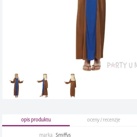
opis produktu
oceny / recenzje
marka
Smiffys