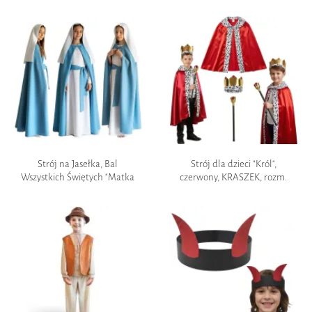
skrzydła", biały
skrzydła "Anioł", białe, 50x35
cm
Strój na Jasełka, Bal
Strój dla dzieci "Król",
Wszystkich Świętych "Matka
czerwony, KRASZEK, rozm.
Boska Maryja", peleryna, szata,
uniw.
pasek, 122-128