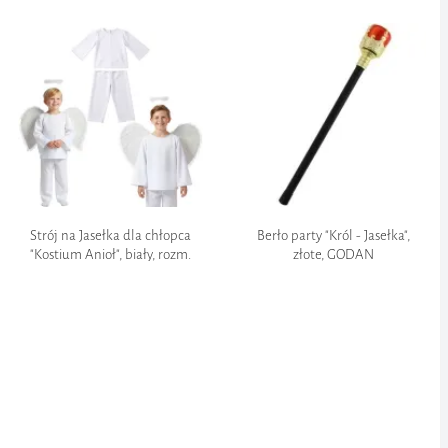
korona i berło/;, zielony, rozm.
złota brokatowa
uniw.
Strój na Jasełka dla chłopca
Berło party "Król - Jasełka",
"Kostium Anioł", biały, rozm.
złote, GODAN
98/104 cm