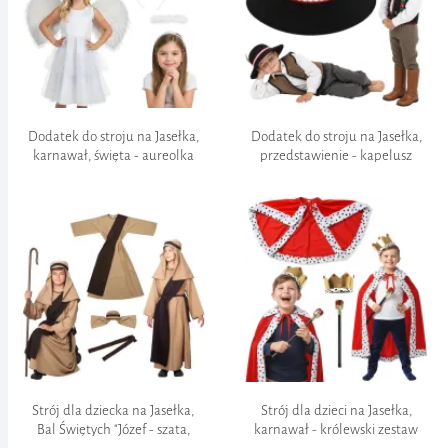
Szyfrowanie Danych:
Ochrona przed oszustwami:
Przestrzeganie regulacji:
Zgłoszenie zwrotu:
Szybkość:
Koszt zwrotu:
Dodatek do stroju na Jasełka,
Dodatek do stroju na Jasełka,
Wygoda:
karnawał, święta - aureolka
przedstawienie - kapelusz
Wysyłka towaru:
"Aniołek", biała, Boże
dziecięcy "Góral z piórkiem",
Narodzenie
pasterz, baca
PILNE
Całe zamówienie:
Częściowe zamówienie:
Bezpośrednia płatność:
12,99 zł
200 zł
Strój dla dziecka na Jasełka,
Strój dla dzieci na Jasełka,
Bal Świętych "Józef - szata,
karnawał - królewski zestaw