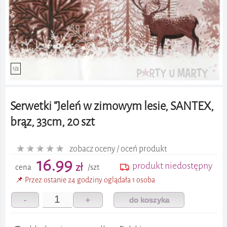
1/2
Serwetki "Jeleń w zimowym lesie, SANTEX,
brąz, 33cm, 20 szt
zobacz oceny / oceń produkt
16.99
produkt niedostępny
zł
cena
/szt
📌 Przez ostanie 24 godziny oglądała 1 osoba
-
+
do koszyka