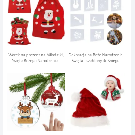
Całe zamówienie:
12,99 zł
Częściowe zamówienie:
200 zł
Worek na prezent na Mikołajki,
Dekoracja na Boże Narodzenie,
Bezpośrednia płatność:
święta Bożego Narodzenia -
święta - szablony do śniegu
Mikołaj i śnieżki, Godan, 50x70
"Okienne", MIkołajki, Wigilia, 8
cm
szt