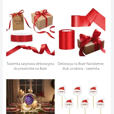
250 ml, 6 szt
banknot "Wespłych Świąt",
85x100 mm
Tasiemka satynowa dekoracyjna
Dekoracja na Boże Narodzenie,
do prezentów na Boże
ślub, urodziny - tasiemka
Narodzenie święta wesele
satynowa, czerwona, do
urodziny, czerwona, 3mm
prezentów, 10 cm 25 m