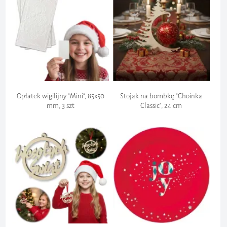
Opłatek wigilijny "Mini", 85x50
Stojak na bombkę "Choinka
mm, 3 szt
Classic", 24 cm