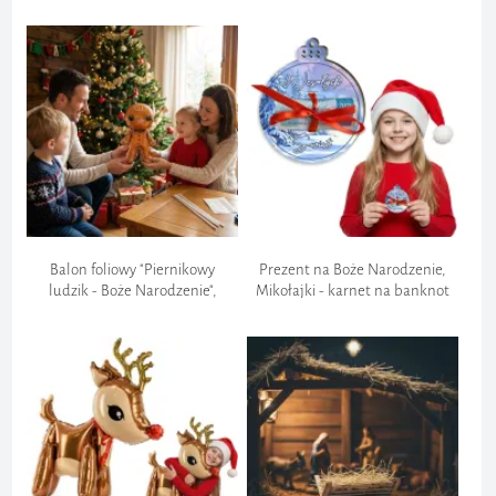
śnieżynki, na okno, szybę x25
Balon foliowy "Piernikowy
Prezent na Boże Narodzenie,
ludzik - Boże Narodzenie",
Mikołajki - karnet na banknot
Flexmetal, 14", SHP
"Bombka - zimowy pejzaż -
Wesołych Świąt"