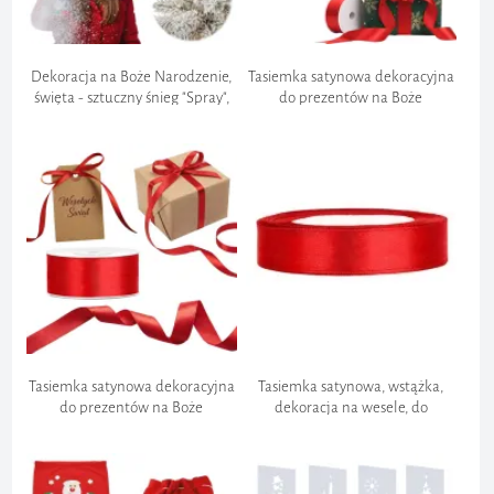
Dekoracja na Boże Narodzenie,
Tasiemka satynowa dekoracyjna
święta - sztuczny śnieg "Spray",
do prezentów na Boże
na choinkę, okno, 125 ml
Narodzenie święta wesele
urodziny, czerwona 50mm
Koszt zwrotu:
Szybkość:
Wysyłka towaru:
PILNE
Wygoda:
Tasiemka satynowa dekoracyjna
Tasiemka satynowa, wstążka,
do prezentów na Boże
dekoracja na wesele, do
Narodzenie święta wesele
prezentu na urodziny,
urodziny, czerwona 25 mm
czerwona, 12 mm 2 m