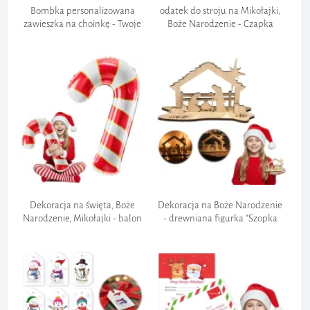
Bombka personalizowana
odatek do stroju na Mikołajki,
zawieszka na choinkę - Twoje
Boże Narodzenie - Czapka
Imię - Wybierz wzór
"Mikołaja", dla dzieci, welurowa,
26x35 cm
Bezpieczeństwo transakcji bankowych:
Dokumentacja:
Dekoracja na święta, Boże
Dekoracja na Boże Narodzenie
Narodzenie, Mikołajki - balon
- drewniana figurka "Szopka
foliowy "Lizak - laska", 32", SHP
betlejemska", stajenka, 15x12 cm