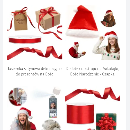
Szyfrowanie Danych:
Tasiemka satynowa dekoracyjna
Dodatek do stroju na Mikołajki,
do prezentów na Boże
Boże Narodzenie - Czapka
Narodzenie, święta wesele,
"Mikołaja", 36 cm
urodziny, czerwona,6mm
Ochrona przed oszustwami:
Przestrzeganie regulacji:
Zgłoszenie zwrotu: