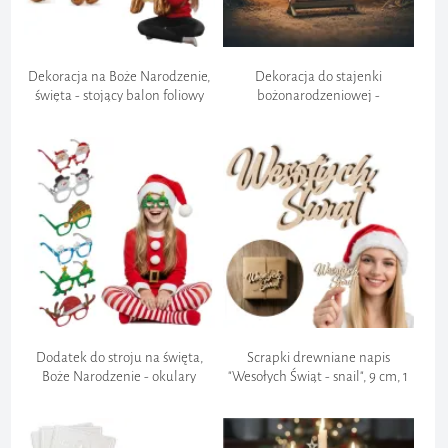
Dekoracja na Boże Narodzenie,
Dekoracja do stajenki
święta - stojący balon foliowy
bożonarodzeniowej -
"Renifer Rudolf", 24", SHP
"Drewniany Żłóbek", 8 cm
Dodatek do stroju na święta,
Scrapki drewniane napis
Boże Narodzenie - okulary
"Wesołych Świąt - snail", 9 cm, 1
papierowe "Świąteczne
szt
przyjęcie" x6