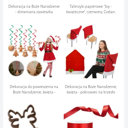
Dekoracja na Boże Narodzenie
Talerzyki papierowe "Joy -
- drewniana zawieszka
świąteczne", czerwony, Godan,
"Wesołych Świąt- decoupage",
18 cm, 6 szt
bombka, 83x82 mm
Dekoracja do powieszenia na
Dekoracja na Boże Narodzenie,
Boże Narodzenie, święta -
święta - pokrowiec na krzesło
świderki wiszące "Piernikowy
"Czapka Świętego Mikołaja",
czar", 6 szt
49x72 cm