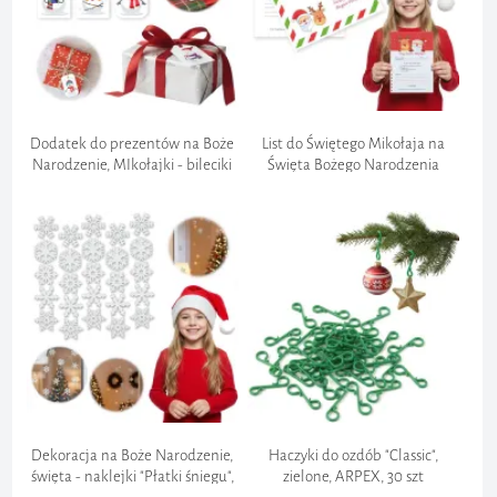
Dodatek do prezentów na Boże
List do Świętego Mikołaja na
Narodzenie, MIkołajki - bileciki
Święta Bożego Narodzenia
"Bałwanki", zawieszki, 8x5 cm 6
"Renifer i Mikołaj", koperta,
szt
prezent
Dekoracja na Boże Narodzenie,
Haczyki do ozdób "Classic",
święta - naklejki "Płatki śniegu",
zielone, ARPEX, 30 szt